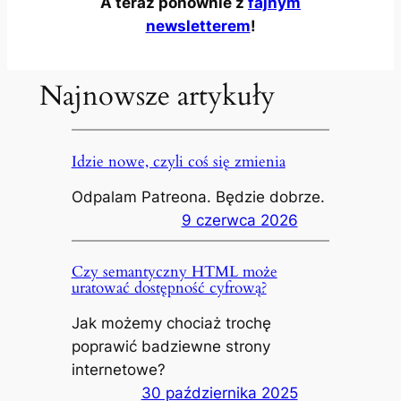
A teraz ponownie z
fajnym
newsletterem
!
Najnowsze artykuły
Idzie nowe, czyli coś się zmienia
Odpalam Patreona. Będzie dobrze.
9 czerwca 2026
Czy semantyczny HTML może
uratować dostępność cyfrową?
Jak możemy chociaż trochę
poprawić badziewne strony
internetowe?
30 października 2025