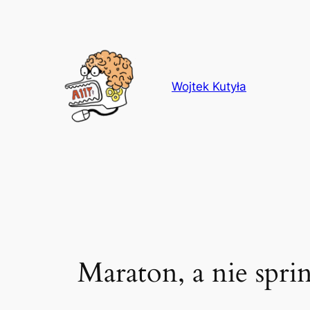
Przejdź
do
treści
Wojtek Kutyła
Maraton, a nie spri