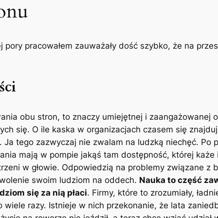
onu
tej pory pracowałem zauważały dość szybko, że na przes
ści
nia obu stron, to znaczy umiejętnej i zaangażowanej 
 się. O ile kaska w organizacjach czasem się znajduje 
m. Ja tego zazwyczaj nie zwalam na ludzką niechęć. Po 
ania mają w pompie jakąś tam dostępność, której każe im
strzeni w głowie. Odpowiedzią na problemy związane z b
ozwolenie swoim ludziom na oddech.
Nauka to część zaw
udziom się za nią płaci
. Firmy, które to zrozumiały, ład
 wiele razy. Istnieje w nich przekonanie, że lata zanie
 życie na rowerze nie jeździł, a teraz chce wziąć udział