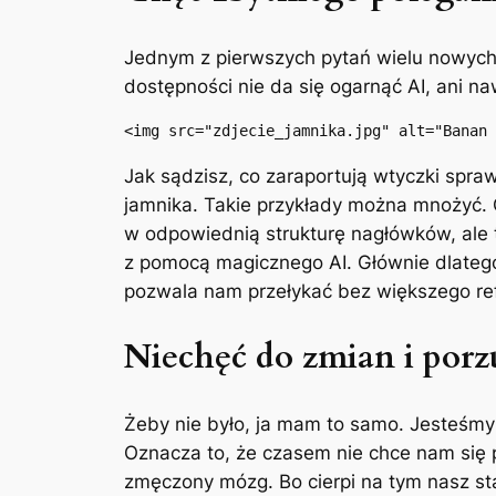
Jednym z pierwszych pytań wielu nowych 
dostępności nie da się ogarnąć AI, ani na
<img src="zdjecie_jamnika.jpg" alt="Banan 
Jak sądzisz, co zaraportują wtyczki spr
jamnika. Takie przykłady można mnożyć. C
w odpowiednią strukturę nagłówków, ale 
z pomocą magicznego AI. Głównie dlateg
pozwala nam przełykać bez większego refl
Niechęć do zmian i por
Żeby nie było, ja mam to samo. Jesteśmy 
Oznacza to, że czasem nie chce nam się p
zmęczony mózg. Bo cierpi na tym nasz sta