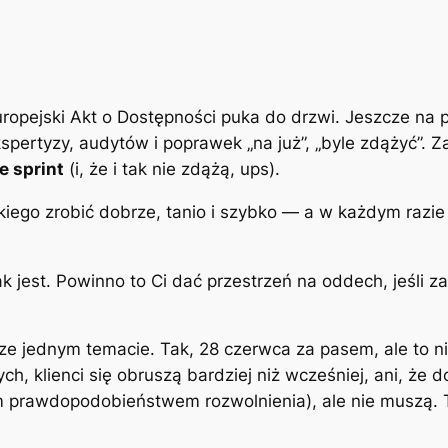
Europejski Akt o Dostępności puka do drzwi. Jeszcze na
kspertyzy, audytów i poprawek „na już”, „byle zdążyć”.
e sprint
(i, że i tak nie zdążą, ups).
kiego zrobić dobrze, tanio i szybko — a w każdym razie
k jest. Powinno to Ci dać przestrzeń na oddech, jeśli zas
ze jednym temacie. Tak, 28 czerwca za pasem, ale to n
ch, klienci się obruszą bardziej niż wcześniej, ani, że 
 prawdopodobieństwem rozwolnienia), ale nie muszą. T