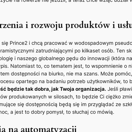
rzenia i rozwoju produktów i usł
arają się Prince2 i chcą pracować w wodospadowym pseu
amistycznymi zatrudniającymi po kilkaset osób. Ten sk
logię i naszego globalnego pędu do innowacji (która na
wpis. Natomiast to, co tematem jest, to wspomnienie o 
matem dostępności na biurko, nie ma szans. Może pomóc,
rocesu opartego na badaniu potrzeb użytkowników, to będ
ć będzie tak dobra, jak Twoja organizacja.
Jeśli pław
tów produkowanych w silosach, to będzie Ci ciężko zmi
mujące się dostępnością będą się im przyglądać ze szk
moc, a jest to dobry pomysł, to słuchaj co mówią.
a na automatyzacji