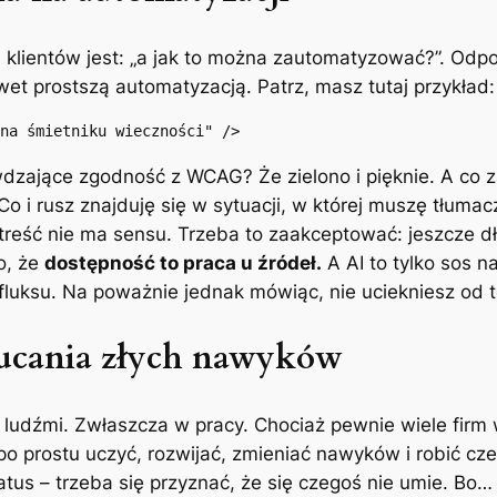
klientów jest: „a jak to można zautomatyzować?”. Odpo
wet prostszą automatyzacją. Patrz, masz tutaj przykład:
na śmietniku wieczności" />
awdzające zgodność z WCAG? Że zielono i pięknie. A co 
o i rusz znajduję się w sytuacji, w której muszę tłuma
treść nie ma sensu. Trzeba to zaakceptować: jeszcze 
o, że
dostępność to praca u źródeł.
A AI to tylko sos na 
uksu. Na poważnie jednak mówiąc, nie uciekniesz od tes
zucania złych nawyków
ludźmi. Zwłaszcza w pracy. Chociaż pewnie wiele firm 
o prostu uczyć, rozwijać, zmieniać nawyków i robić cz
tus – trzeba się przyznać, że się czegoś nie umie. Bo…