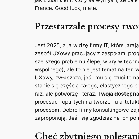
France.
Good luck, mate
.
Przestarzałe procesy two
Jest 2025, a ja widzę firmy IT, które j
zespół UXowy pracujący z zespołami progr
szerszego problemu ślepej wiary w techno
wspólnego), ale to nie jest temat na ten 
UXowy, zwłaszcza, jeśli mu się rzuci te
stanie się częścią całego, elastycznego p
raz, ale potwórzę i teraz:
Twoja dostępnoś
procesach opartych na tworzeniu artefak
procesom. Dobre firmy konsultingowe zaj
zaproponują. Jeśli się zgodzisz na ich po
Chęć zbytniego polegani