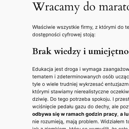
Wracamy do marat
Właściwie wszystkie firmy, z którymi do 
dostępności cyfrowej stoją:
Brak wiedzy i umiejętno
Edukacja jest droga i wymaga zaangażowa
tematem i zdeterminowanych osób uczących
tyle o wiele trudniej wykrzesać entuzjaz
którymi stawiamy nierealistyczne oczekiw
dziwię. Do tego potrzeba spokoju. I prze
wciśnięcie pedału gazu do dechy, ale p
odbywa się w ramach godzin pracy
,
a l
nie rozumieją, mają problem. Widziałem to
jak z ziomkiem, który se wymyślił, że całe