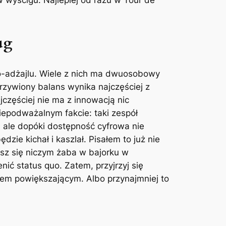
ug
do-adżajlu. Wiele z nich ma dwuosobowy
rzywiony balans wynika najczęściej z
jczęściej nie ma z innowacją nic
niepodważalnym fakcie: taki zespół
 ale dopóki dostępność cyfrowa nie
zie kichał i kaszlał. Pisałem to już nie
isz się niczym żaba w bajorku w
enić
status quo
. Zatem, przyjrzyj się
łem powiększającym. Albo przynajmniej to