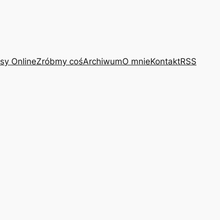
sy Online
Zróbmy coś
Archiwum
O mnie
Kontakt
RSS