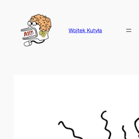
Przejdź
do
treści
Wojtek Kutyła