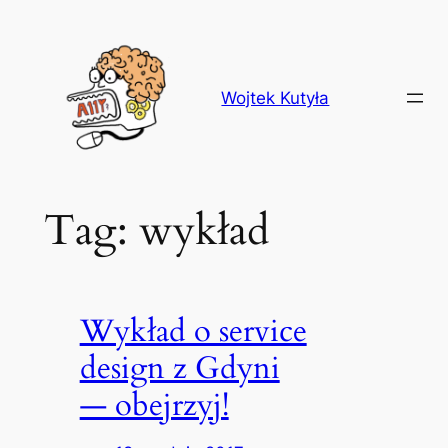
Przejdź
do
treści
Wojtek Kutyła
Tag:
wykład
Wykład o service
design z Gdyni
— obejrzyj!