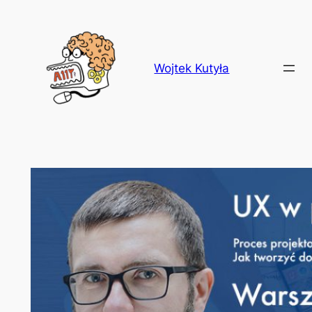
Przejdź
do
treści
Wojtek Kutyła