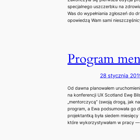
specjalnego uszczerbku na zdrowiu
Was do wypełniania zgłoszeń do dru
opowiedzą Wam sami nieszczęśnicy,
Program ment
28 stycznia 201
Od dawna planowałem uruchomienie
na konferencji UX Scotland Ewę Bil
„mentorczycą” (swoją drogą, jak n
program, a Ewa podsumowała go dl
projektantką była siedem miesięcy 
które wykorzystywałam w pracy —