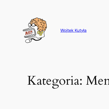
Przejdź
do
treści
Wojtek Kutyła
Kategoria:
Men