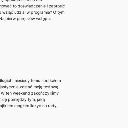
umować to doświadczenie i zaprosić
to wziąć udział w programie? O tym
Najpierw parę słów wstępu.
długich miesięcy temu spotkałem
zjastycznie zostać moją testową
). W ten weekend zakończyliśmy
nicę pomiędzy tym, jaką
ojtkiem mogłam liczyć na rady,