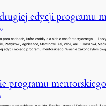
drugiej edycji programu m
20
t o paru osobach, które zrobiły dla siebie coś fantastycznego — i prz
, Patrykowi, Agnieszce, Marcinowi, Asi, Wioli, Ani, Łukaszowi, Maćko
ej edycji mojego programu mentorskiego. Właśnie zakończyłem ową 
e programu mentorskieg
9
ogramu mentorskiego. Matylda, Ewelina, Magda i Kajetan przeżyli se