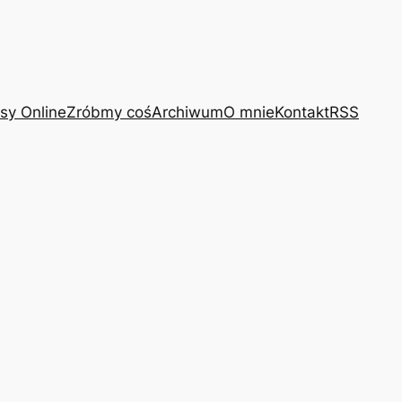
sy Online
Zróbmy coś
Archiwum
O mnie
Kontakt
RSS