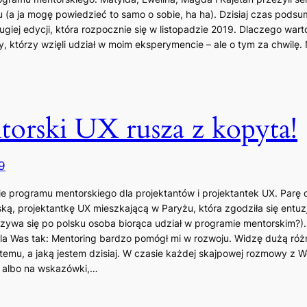
 (a ja mogę powiedzieć to samo o sobie, ha ha). Dzisiaj czas pods
giej edycji, która rozpocznie się w listopadzie 2019. Dlaczego war
 którzy wzięli udział w moim eksperymencie – ale o tym za chwilę. 
orski UX rusza z kopyta!
9
 programu mentorskiego dla projektantów i projektantek UX. Parę 
ską, projektantkę UX mieszkającą w Paryżu, która zgodziła się entu
azywa się po polsku osoba biorąca udział w programie mentorskim?
a Was tak: Mentoring bardzo pomógł mi w rozwoju. Widzę dużą róż
temu, a jaką jestem dzisiaj. W czasie każdej skajpowej rozmowy z W
 albo na wskazówki,…