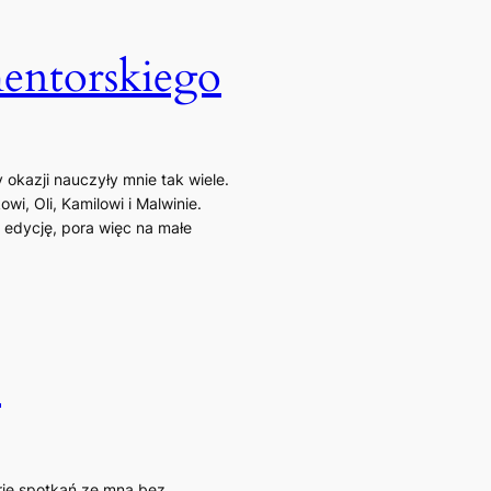
entorskiego
y okazji nauczyły mnie tak wiele.
wi, Oli, Kamilowi i Malwinie.
edycję, pora więc na małe
o
rię spotkań ze mną bez