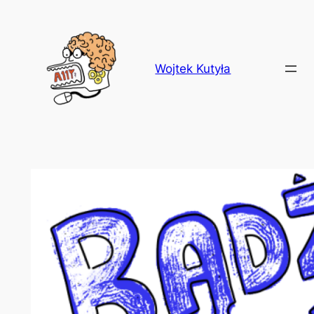
Przejdź
do
treści
Wojtek Kutyła