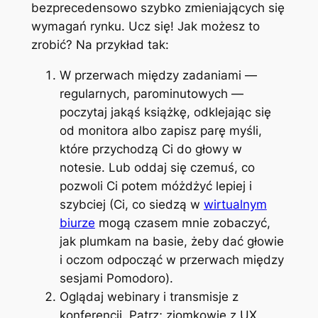
bezprecedensowo szybko zmieniających się
wymagań rynku. Ucz się! Jak możesz to
zrobić? Na przykład tak:
W przerwach między zadaniami —
regularnych, parominutowych —
poczytaj jakąś książkę, odklejając się
od monitora albo zapisz parę myśli,
które przychodzą Ci do głowy w
notesie. Lub oddaj się czemuś, co
pozwoli Ci potem móżdżyć lepiej i
szybciej (Ci, co siedzą w
wirtualnym
biurze
mogą czasem mnie zobaczyć,
jak plumkam na basie, żeby dać głowie
i oczom odpocząć w przerwach między
sesjami Pomodoro).
Oglądaj webinary i transmisje z
konferencji. Patrz; ziomkowie z UX