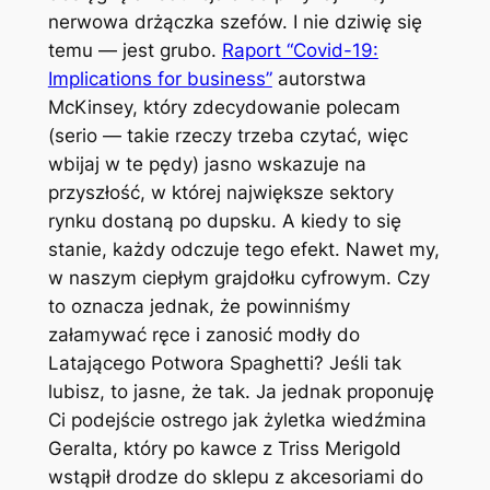
nerwowa drżączka szefów. I nie dziwię się
temu — jest grubo.
Raport “Covid-19:
Implications for business”
autorstwa
McKinsey, który zdecydowanie polecam
(serio — takie rzeczy trzeba czytać, więc
wbijaj w te pędy) jasno wskazuje na
przyszłość, w której największe sektory
rynku dostaną po dupsku. A kiedy to się
stanie, każdy odczuje tego efekt. Nawet my,
w naszym ciepłym grajdołku cyfrowym. Czy
to oznacza jednak, że powinniśmy
załamywać ręce i zanosić modły do
Latającego Potwora Spaghetti? Jeśli tak
lubisz, to jasne, że tak. Ja jednak proponuję
Ci podejście ostrego jak żyletka wiedźmina
Geralta, który po kawce z Triss Merigold
wstąpił drodze do sklepu z akcesoriami do