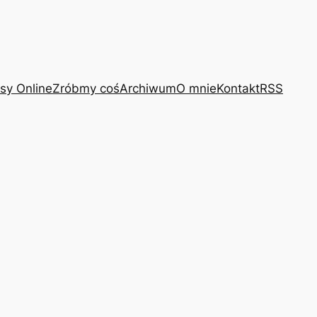
sy Online
Zróbmy coś
Archiwum
O mnie
Kontakt
RSS