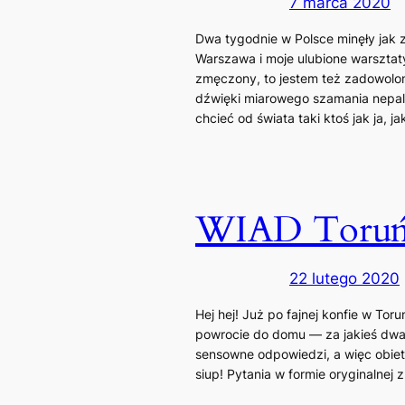
7 marca 2020
Dwa tygodnie w Polsce minęły jak z 
Warszawa i moje ulubione warsztaty
zmęczony, to jestem też zadowolony
dźwięki miarowego szamania nepals
chcieć od świata taki ktoś jak ja, 
WIAD Toruń 
22 lutego 2020
Hej hej! Już po fajnej konfie w T
powrocie do domu — za jakieś dwa 
sensowne odpowiedzi, a więc obiet
siup! Pytania w formie oryginalnej 