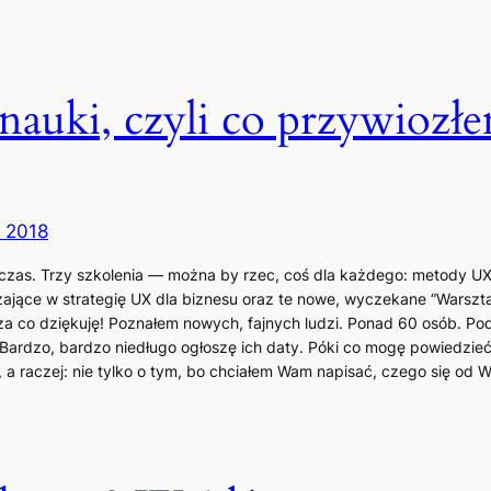
nauki, czyli co przywiozł
a 2018
czas. Trzy szkolenia — można by rzec, coś dla każdego: metody UX
ające w strategię UX dla biznesu oraz te nowe, wyczekane “Warsztat
, za co dziękuję! Poznałem nowych, fajnych ludzi. Ponad 60 osób. Pod
Bardzo, bardzo niedługo ogłoszę ich daty. Póki co mogę powiedzie
j, a raczej: nie tylko o tym, bo chciałem Wam napisać, czego się od