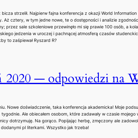
bicza strzelił. Najpierw fajna konferencja z okazji World Informatio
. Aż cztery, w tym jedne nowe, te o dostępności i analizie zgodnoś
; przez sale szkoleniowe przewinęło mi się prawie 100 osób, a kola
kiego jedzenia w uroczej i pachnącej atmosferą czasów studenckic
jakby to zaśpiewał Ryszard R?
2020 — odpowiedzi na Wa
oruniu. Nowe doświadczenie, taka konferencja akademicka! Moje pod
tygodnie. Ale obiecałem osobom, które zadawały w czasie mojego wys
nicy dotrzymuję. Na gorąco. Popijając herbę, zmęczony ale zadowo
z dodanymi pl literkami. Wszystko jak trzeba!