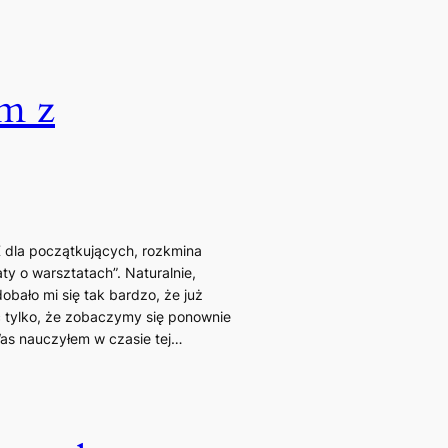
em z
 dla początkujących, rozkmina
y o warsztatach”. Naturalnie,
obało mi się tak bardzo, że już
ć tylko, że zobaczymy się ponownie
 Was nauczyłem w czasie tej…