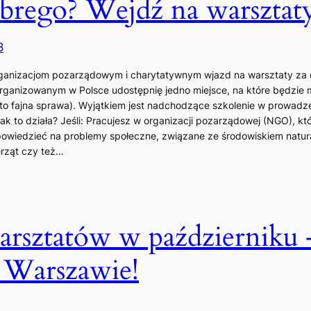
obrego? Wejdź na warsztat
8
anizacjom pozarządowym i charytatywnym wjazd na warsztaty za d
ganizowanym w Polsce udostępnię jedno miejsce, na które będzie m
 to fajna sprawa). Wyjątkiem jest nadchodzące szkolenie w prowadze
Jak to działa? Jeśli: Pracujesz w organizacji pozarządowej (NGO), kt
odpowiedzieć na problemy społeczne, związane ze środowiskiem natu
erząt czy też…
rsztatów w październiku
 Warszawie!