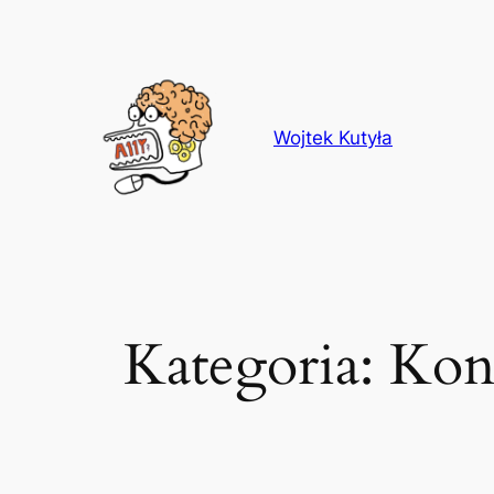
Przejdź
do
treści
Wojtek Kutyła
Kategoria:
Konf