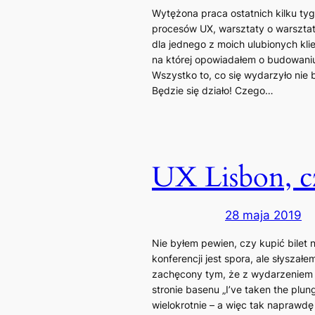
Wytężona praca ostatnich kilku ty
procesów UX, warsztaty o warszta
dla jednego z moich ulubionych kli
na której opowiadałem o budowaniu
Wszystko to, co się wydarzyło nie
Będzie się działo! Czego…
UX Lisbon, cz
28 maja 2019
Nie byłem pewien, czy kupić bilet
konferencji jest spora, ale słysza
zachęcony tym, że z wydarzeniem z
stronie basenu „I’ve taken the plung
wielokrotnie – a więc tak naprawdę