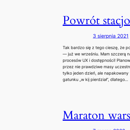
Powrót stacj
3 sierpnia 2021
Tak bardzo się z tego cieszę, że 
— już we wrześniu. Mam szczerą na
procesów UX i dostępności! Planow
przez nie prawdziwe masy uczestnik
tylko jeden dzień, ale napakowany
gatunku „w kij pierdział”, dlatego…
Maraton wars