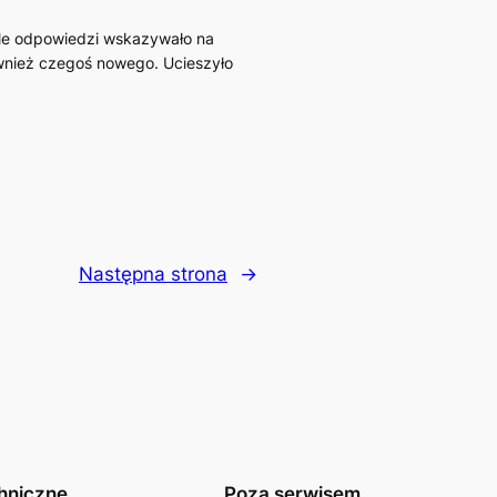
ele odpowiedzi wskazywało na
ównież czegoś nowego. Ucieszyło
Następna strona
→
hniczne
Poza serwisem