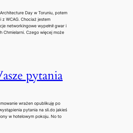
n Architecture Day w Toruniu, potem
ci z WCAG. Chociaż jestem
cje networkingowe wypełnił gwar i
h Chmielarni. Czego więcej może
sze pytania
sumowanie wrażen opublikuję po
tąpienia pytania na sli.do jakieś
lony w hotelowym pokoju. No to