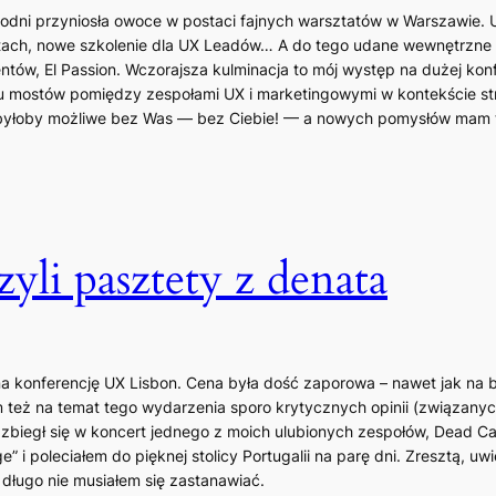
godni przyniosła owoce w postaci fajnych warsztatów w Warszawie. 
tach, nowe szkolenie dla UX Leadów… A do tego udane wewnętrzne 
entów, El Passion. Wczorajsza kulminacja to mój występ na dużej kon
 mostów pomiędzy zespołami UX i marketingowymi w kontekście stra
 byłoby możliwe bez Was — bez Ciebie! — a nowych pomysłów mam ter
yli pasztety z denata
 na konferencję UX Lisbon. Cena była dość zaporowa – nawet jak na 
łem też na temat tego wydarzenia sporo krytycznych opinii (związanyc
biegł się w koncert jednego z moich ulubionych zespołów, Dead Can
e” i poleciałem do pięknej stolicy Portugalii na parę dni. Zresztą, u
 długo nie musiałem się zastanawiać.