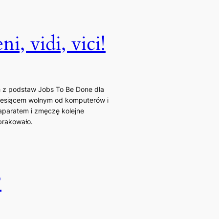
 vidi, vici!
h z podstaw Jobs To Be Done dla
 miesiącem wolnym od komputerów i
aparatem i zmęczę kolejne
brakowało.
?