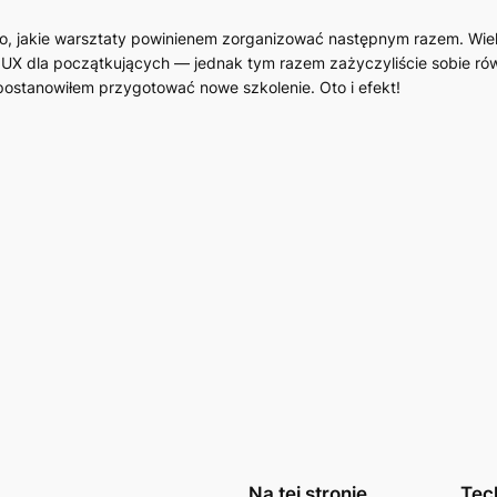
to, jakie warsztaty powinienem zorganizować następnym razem. Wi
 i UX dla początkujących — jednak tym razem zażyczyliście sobie r
 postanowiłem przygotować nowe szkolenie. Oto i efekt!
Na tej stronie
Tec