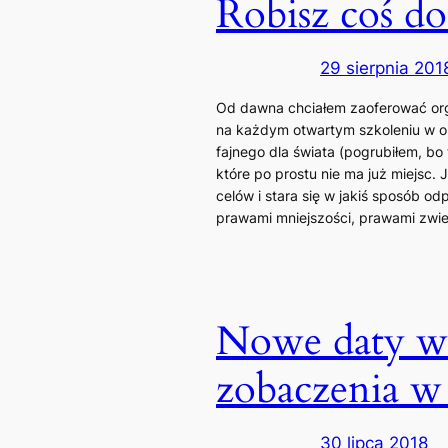
Robisz coś d
29 sierpnia 201
Od dawna chciałem zaoferować org
na każdym otwartym szkoleniu w or
fajnego dla świata (pogrubiłem, bo
które po prostu nie ma już miejsc. 
celów i stara się w jakiś sposób 
prawami mniejszości, prawami zwi
Nowe daty wa
zobaczenia w
30 lipca 2018